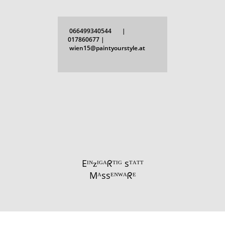
066499340544 |
017860677 |
wien15@paintyourstyle.at
Eᴵᴺᴢᴵᴳᴬᖇᵀᴵᴳ sᵀᴬᵀᵀ
Mᴬssᴱᴺᵂᴬᖇᴱ