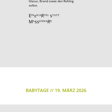
Glasur, Brand sowie den Rohling
selbst.
Eᴵᴺᴢᴵᴳᴬᖇᵀᴵᴳ sᵀᴬᵀᵀ
Mᴬssᴱᴺᵂᴬᖇᴱ
BABYTAGE
19. MÄRZ 2026