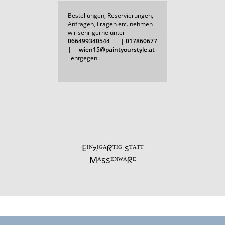
Bestellungen, Reservierungen,
Anfragen, Fragen etc. nehmen
wir sehr gerne unter
066499340544 | 017860677
| wien15@paintyourstyle.at
entgegen.
Eᴵᴺᴢᴵᴳᴬᖇᵀᴵᴳ sᵀᴬᵀᵀ
Mᴬssᴱᴺᵂᴬᖇᴱ