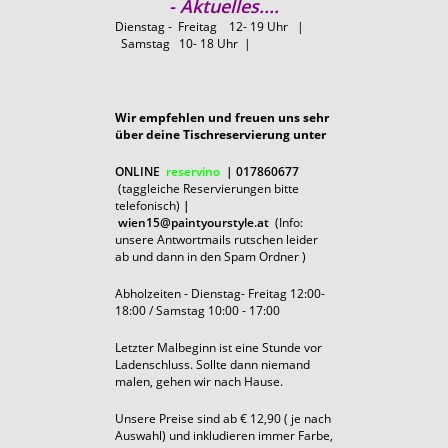
- Aktuelles....
Dienstag - Freitag 12- 19 Uhr |
Samstag 10- 18 Uhr |
Wir empfehlen und freuen uns sehr
über deine Tischreservierung unter
ONLINE
reservino
| 017860677
(taggleiche Reservierungen bitte
telefonisch)
|
wien15@paintyourstyle.at
(Info:
unsere Antwortmails rutschen leider
ab und dann in den Spam Ordner )
Abholzeiten - Dienstag- Freitag 12:00-
18:00 / Samstag 10:00 - 17:00
Letzter Malbeginn ist eine Stunde vor
Ladenschluss. Sollte dann niemand
malen, gehen wir nach Hause.
Unsere Preise sind ab € 12,90 ( je nach
Auswahl) und inkludieren immer Farbe,