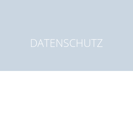
DATENSCHUTZ
Datenschutzerklärung
1. Datenschutz auf einen Blick
Allgemeine Hinweise
Die folgenden Hinweise geben einen einfachen Überblick
darüber, was mit Ihren personenbezogenen Daten passiert,
wenn Sie unsere Website besuchen. Personenbezogene Daten