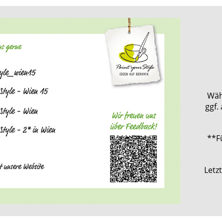
Wäh
ggf.
**F
Letz