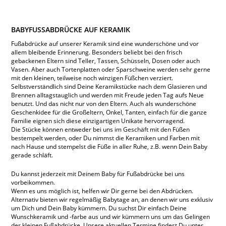
BABYFUSSABDRÜCKE AUF KERAMIK
Fußabdrücke auf unserer Keramik sind eine wunderschöne und vor
allem bleibende Erinnerung. Besonders beliebt bei den frisch
gebackenen Eltern sind Teller, Tassen, Schüsseln, Dosen oder auch
Vasen. Aber auch Tortenplatten oder Sparschweine werden sehr gerne
mit den kleinen, teilweise noch winzigen Füßchen verziert.
Selbstverständlich sind Deine Keramikstücke nach dem Glasieren und
Brennen alltagstauglich und werden mit Freude jeden Tag aufs Neue
benutzt. Und das nicht nur von den Eltern. Auch als wunderschöne
Geschenkidee für die Großeltern, Onkel, Tanten, einfach für die ganze
Familie eignen sich diese einzigartigen Unikate hervorragend.
Die Stücke können entweder bei uns im Geschäft mit den Füßen
bestempelt werden, oder Du nimmst die Keramiken und Farben mit
nach Hause und stempelst die Füße in aller Ruhe, z.B. wenn Dein Baby
gerade schläft.
Du kannst jederzeit mit Deinem Baby für Fußabdrücke bei uns
vorbeikommen.
Wenn es uns möglich ist, helfen wir Dir gerne bei den Abdrücken.
Alternativ bieten wir regelmäßig Babytage an, an denen wir uns exklusiv
um Dich und Dein Baby kümmern. Du suchst Dir einfach Deine
Wunschkeramik und -farbe aus und wir kümmern uns um das Gelingen
der kleinen Fußabdrücke. Unsere aktuellen Termine findest Du unter