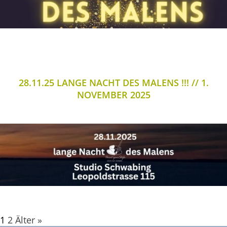
28.11.25 LANGE NACHT DES MALENS !!!
1.
NOVEMBER 2025
1
2
Älter »