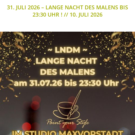
31. JULI 2026 – LANGE NACHT DES MALENS BIS
23:30 UHR !
10. JULI 2026