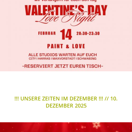
!!! UNSERE ZEITEN IM DEZEMBER !!!
10.
DEZEMBER 2025