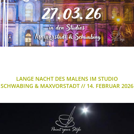
LANGE NACHT DES MALENS IM STUDIO
SCHWABING & MAXVORSTADT
14. FEBRUAR 2026