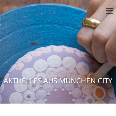
AKTUELLES AUS MÜNCHEN CITY