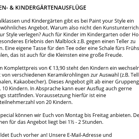
EN- & KINDERGÄRTENAUSFLÜGE
lklassen und Kindergärten gibt es bei Paint your Style ein
wöhnliches Angebot. Warum also nicht den Kunstunterrich
ur Style verlegen? Auch für Kinder im Kindergarten oder Hor
esonderes Erlebnis den Malblock z.B. gegen einen Teller zu
. Eine eigene Tasse für den Tee oder eine Schale fürs Früh
en, das ist auch für die Kleinsten eine große Freude.
en Komplettpreis von € 13,90 steht den Kindern ein wechsel
 von verschiedenen Keramikrohlingen zur Auswahl (z.B. Tell
halen, Kakaobecher). Dieses Angebot gilt ab einer Gruppen
. 10 Kindern. In Absprache kann euer Ausflug auch gerne
gs stattfinden. Voraussetzung hierfür ist eine
teilnehmerzahl von 20 Kindern.
Special können wir Euch von Montag bis Freitag anbieten. D
en für das Angebot liegt bei 1½ - 2 Stunden.
eldet Euch vorher an! Unsere E-Mail-Adresse und