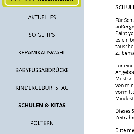
SCHUL
AKTUELLES
Für Schu
außerge
Paint yo
SO GEHT’S
es ein b
tauschen
KERAMIKAUSWAHL
zu bemal
Für ein
BABYFUSSABDRÜCKE
Angebot
Müslisc
von min
KINDERGEBURTSTAG
vormitta
Mindest
SCHULEN & KITAS
Dieses 
Zeitrahm
POLTERN
Bitte m