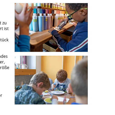
t zu
t ist
stück
ndes
er,
größe
er